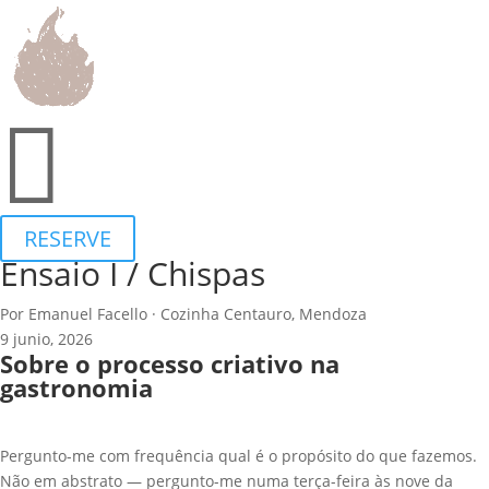
Português
▾
MENU DEGUSTAÇÃO
CARTA DE VINHOS
BROCHURE
FAQ

ENSAIOS
Eventos
RESERVE
Ensaio I / Chispas
Por Emanuel Facello · Cozinha Centauro, Mendoza
9 junio, 2026
Sobre o processo criativo na
gastronomia
Pergunto-me com frequência qual é o propósito do que fazemos.
Não em abstrato — pergunto-me numa terça-feira às nove da