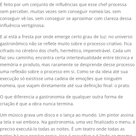
É feito por um conjunto de influências que esse chef processa
sem perceber, muitas vezes sem conseguir nomeá-las, sem
conseguir vê-las, sem conseguir se aproximar com clareza dessa
influência vertiginosa.
E aí está a fresta por onde emerge certo grau de luz: no universo
gastronômico não se reflete muito sobre o processo criativo. Fica
cifrado no cérebro dos chefs, hermético, impenetrável. Cada um
faz seu caminho, encontra certa intertextualidade entre técnica e
memória e produto, mas raramente se desprende desse processo
uma reflexão sobre o processo em si. Como se da ideia até sua
execução só existisse uma cadeia de emoções que ninguém
nomeia, que viajam diretamente até sua definição final: o prato.
O que diferencia a gastronomia de qualquer outra forma de
criação é que a obra nunca termina.
Um músico grava um disco e o lança ao mundo. Um pintor assina
a tela e vai embora. Na gastronomia, uma vez finalizado o menu, é
preciso executá-lo todas as noites. É um teatro onde todas as
noites há que prestar prova. Isso é exaustivo e é lindo ao mesmo