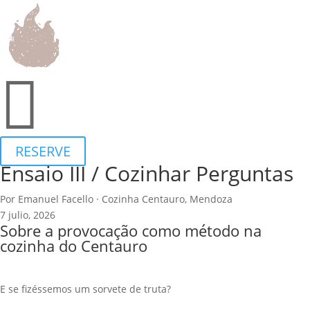
Português
▾
MENU DEGUSTAÇÃO
CARTA DE VINHOS
BROCHURE
FAQ

ENSAIOS
Eventos
RESERVE
Ensaio III / Cozinhar Perguntas
Por Emanuel Facello · Cozinha Centauro, Mendoza
7 julio, 2026
Sobre a provocação como método na
cozinha do Centauro
E se fizéssemos um sorvete de truta?