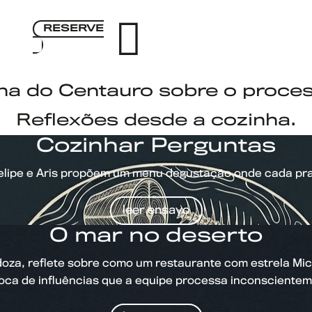

RESERVE
ha do Centauro sobre o proces
▾
Português
Reflexões desde a cozinha.
MENU DEGUSTAÇÃ
Cozinhar Perguntas
CARTA DE VINHOS
BROCHURE
 Felipe e Aris propõem um menu degustação onde cada pr
FAQ
ENSAIOS
leer ensayo
EVENTOS
Aberto: Quarta a Segunda. 19h às 0
O mar no deserto
Perú 1156 - Ciudad de Mend
a, reflete sobre como um restaurante com estrela Miche
Google M
roca de influências que a equipe processa inconscientem
+54 9 261 206 6