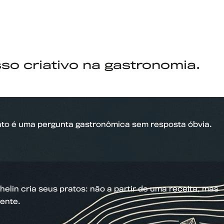
so criativo na gastronomia.
O
ato é uma pergunta gastronômica sem resposta óbvia.
1h.
oza
lin cria seus pratos: não a partir de uma receita, mas
aps
ente.
255