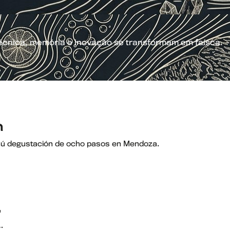
técnica, memória e inovação se transformam em faísca.
n
Menú degustación de ocho pasos en Mendoza.
.
…