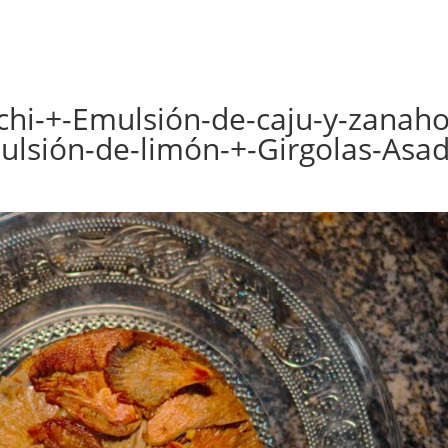
hi-+-Emulsión-de-caju-y-zanaho
lsión-de-limón-+-Girgolas-Asad