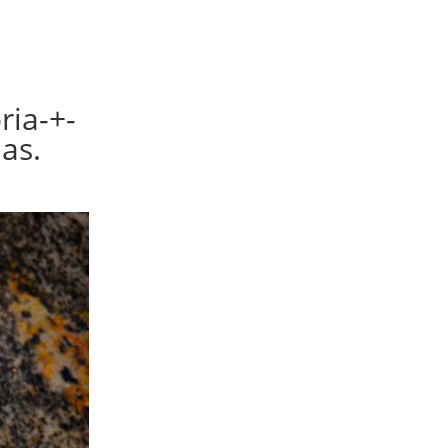
ria-+-
as.